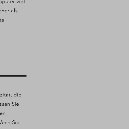
puter viel
cher als
as
ität, die
ssen Sie
en,
enn Sie