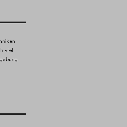
chniken
h viel
mgebung