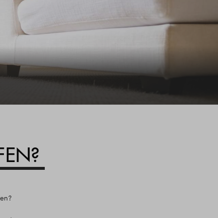
FEN?
ten?