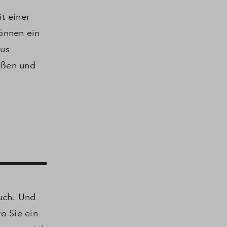
it einer
önnen ein
aus
eßen und
uch.
Und
o Sie ein