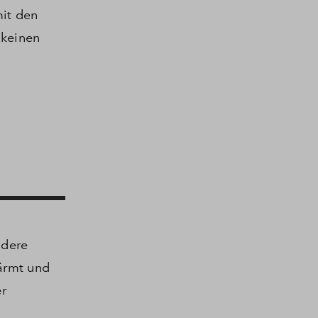
it den
 keinen
ndere
ärmt und
r